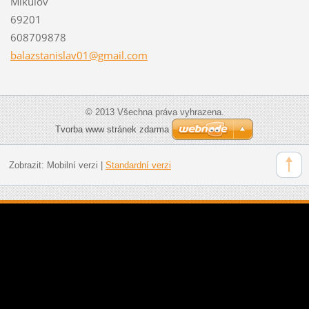
Mikulov
69201
608709878
balazsta
nislav01
@gmail.c
om
© 2013 Všechna práva vyhrazena.
Tvorba www stránek zdarma
Zobrazit:
Mobilní verzi
|
Standardní verzi